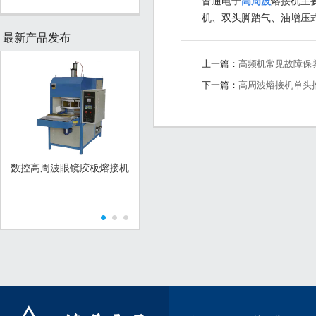
皆通电子
高周波
熔接机主
机、双头
脚踏气、油增压
最新产品发布
上一篇：
高频机常见故障保养
下一篇：
高周波熔接机单头
数控高周波眼镜胶板熔接机
亚克力快速加热机
...
...
广泛应用于电
具、音像制品
表、家用塑料
塑料制品的熔
及金属件与塑
工艺。它淘汰
胶粘工艺。...