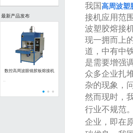
我国
高周波塑
接机应用范
最新产品发布
波塑胶熔接
现一拥而上
道，中有中
是需要增强
数控高周波眼镜胶板熔接机
亚克力快速加热机
众多企业扎
...
...
广泛应用于电
杂的现象，
具、音像制品
表、家用塑料
然而现时，
塑料制品的熔
及金属件与塑
行业不规范
工艺。它淘汰
胶粘工艺。...
企业，即在