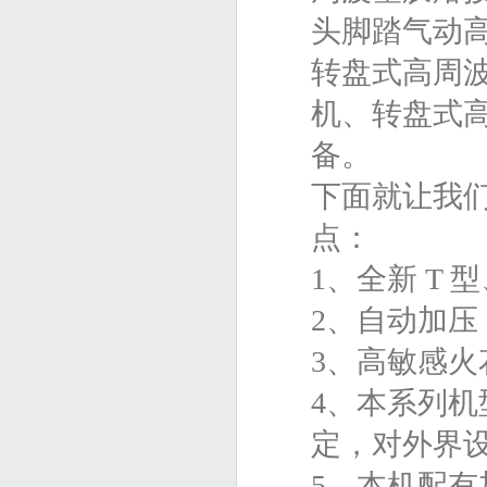
头脚踏气动
转盘式高周
机、转盘式
备。
下面就让我
点：
1、全新 T
2、自动加
3、高敏感
4、本系列机型
定，对外界
5、本机配