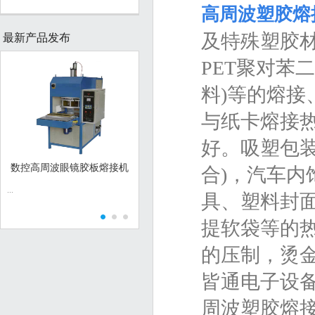
高周波塑胶熔
及特殊塑胶材
最新产品发布
PET聚对苯
料)等的熔
与纸卡熔接热
好。吸塑包
数控高周波眼镜胶板熔接机
亚克力快速加热机
合)，汽车
...
...
广泛应用于电
具、塑料封
具、音像制品
表、家用塑料
提软袋等的
塑料制品的熔
及金属件与塑
的压制，烫
工艺。它淘汰
胶粘工艺。...
皆通电子设
周波塑胶熔