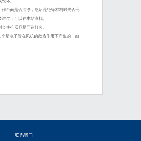
成毁坏。
机工作台面是否洁净，然后是绝缘材料时光否完
经讲过，可以在本站查找。
则会使机器容易导致打火。
，这个是电子管在风机的散热作用下产生的，如
联系我们