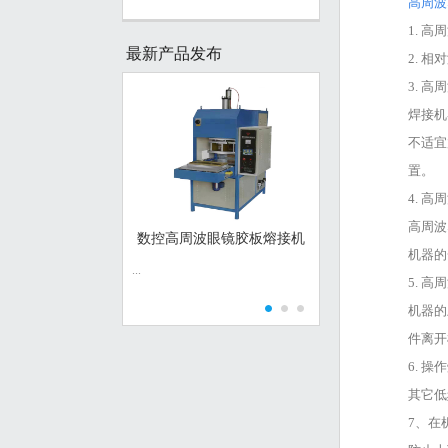
高周波
1. 
最新产品发布
2. 
3. 
焊接机
不适宜
置。
4. 
高周波
数控高周波眼镜胶板熔接机
亚克力快速加热
机器的
...
...
5. 
机器的
件离开
6. 
其它低
7、在