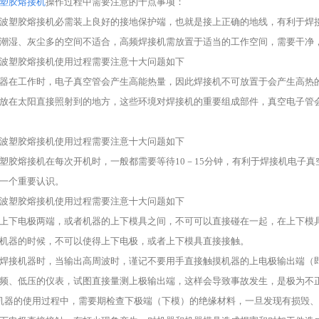
塑胶熔接机
操作过程中需要注意的十点事项：
高周波塑胶熔接机必需装上良好的接地保护端，也就是接上正确的地线，有利于焊
相对潮湿、灰尘多的空间不适合，高频焊接机需放置于适当的工作空间，需要干净
高周波塑胶熔接机使用过程需要注意十大问题如下
器在工作时，电子真空管会产生高能热量，因此焊接机不可放置于会产生高热
放在太阳直接照射到的地方，这些环境对焊接机的重要组成部件，真空电子管
高周波塑胶熔接机使用过程需要注意十大问题如下
塑胶熔接机在每次开机时，一般都需要等待10－15分钟，有利于焊接机电子
机
高周波（超声波）塑料焊接机
一个重要认识。
广泛应用于电子产品、塑料玩
高周波塑胶熔接机使用过程需要注意十大问题如下
具、音像制品、汽车灯具、仪
表、家用塑料制品及包装行业的
上下电极两端，或者机器的上下模具之间，不可可以直接碰在一起，在上下模
塑料制品的熔接、铆接、点熔以
机器的时候，不可以使得上下电极，或者上下模具直接接触。
及金属件与塑料问的镶嵌和压边
工艺。它淘汰了落后的有机溶剂
操作焊接机器时，当输出高周波时，谨记不要用手直接触摸机器的上电极输出端
胶粘工艺。...
频、低压的仪表，试图直接量测上极输出端，这样会导致事故发生，是极为不
机器的使用过程中，需要期检查下极端（下模）的绝缘材料，一旦发现有损毁