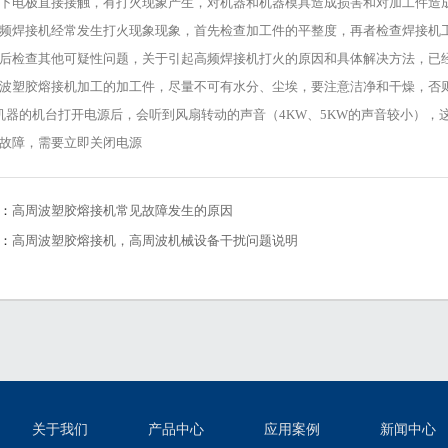
下电极直接接触，有打火现象产生，对机器和机器模具造成损害和对加工件造
若高频焊接机经常发生打火现象现象，首先检查加工件的平整度，再者检查焊接
后检查其他可疑性问题，关于引起高频焊接机打火的原因和具体解决方法，已
高周波塑胶熔接机加工的加工件，尽量不可有水分、尘埃，要注意洁净和干燥，否
 当机器的机台打开电源后，会听到风扇转动的声音（4KW、5KW的声音较小）
故障，需要立即关闭电源
：
高周波塑胶熔接机常见故障发生的原因
：
高周波塑胶熔接机，高周波机械设备干扰问题说明
关于我们
产品中心
应用案例
新闻中心